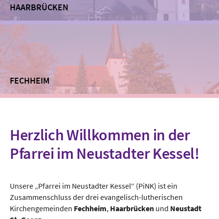
HAARBRÜCKEN
FECHHEIM
Herzlich Willkommen in der
Pfarrei im Neustadter Kessel!
Unsere
„
Pfarrei
im Neustadter Kessel“ (
PiNK
)
ist ein
Zusammenschluss der
drei
evangelisch-lutherischen
Kircheng
emeinden
Fechheim
,
Haarbrücken
und
Neustadt