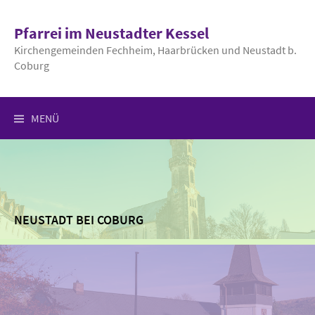
Springe
zum
Pfarrei im Neustadter Kessel
Inhalt
Kirchengemeinden Fechheim, Haarbrücken und Neustadt b.
Coburg
MENÜ
NEUSTADT BEI COBURG