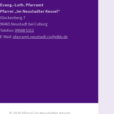
Evang.-Luth. Pfarramt
Pfarrei „Im Neustadter Kessel“
Glockenberg 7
96465 Neustadt bei Coburg
Telefon:
09568 5312
E-Mail:
pfarramt.neustadt.co@elkb.de
© 2026 Pfarrei im Neustadter Kessel