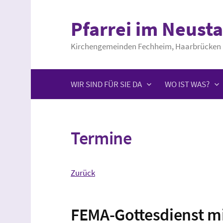
Springe
zum
Pfarrei im Neusta
Inhalt
Kirchengemeinden Fechheim, Haarbrücken 
WIR SIND FÜR SIE DA
WO IST WAS?
Termine
Zurück
FEMA-Gottesdienst mi