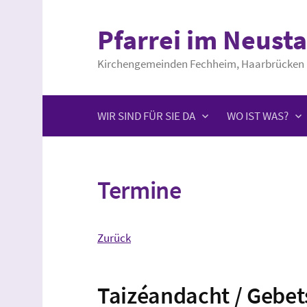
Springe
zum
Pfarrei im Neusta
Inhalt
Kirchengemeinden Fechheim, Haarbrücken 
WIR SIND FÜR SIE DA
WO IST WAS?
Termine
Zurück
Taizéandacht / Gebe