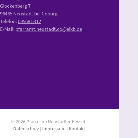
Glockenberg 7
96465 Neustadt bei Coburg
Telefon:
09568 5312
E-Mail:
pfarramt.neustadt.co@elkb.de
© 2026 Pfarrei im Neustadter Kessel
Datenschutz
|
Impressum
|
Kontakt