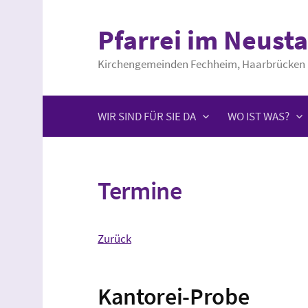
Springe
zum
Pfarrei im Neusta
Inhalt
Kirchengemeinden Fechheim, Haarbrücken 
WIR SIND FÜR SIE DA
WO IST WAS?
Termine
Zurück
Kantorei-Probe